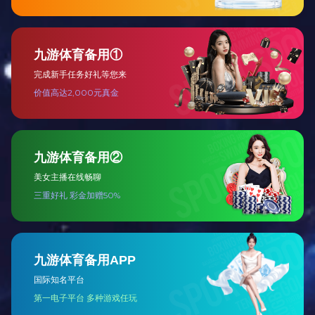
1、“●”——表示有此项配置，“○”——表示可选装此项配
置，“/”——表示无此项配置；
2、本资料仅供参考，请以实车为准，亚新官方端网站登录入口_
亚新(中国)拥有更改参数和配置而不另行通知的权利。
25款斑马双排 精彩图集