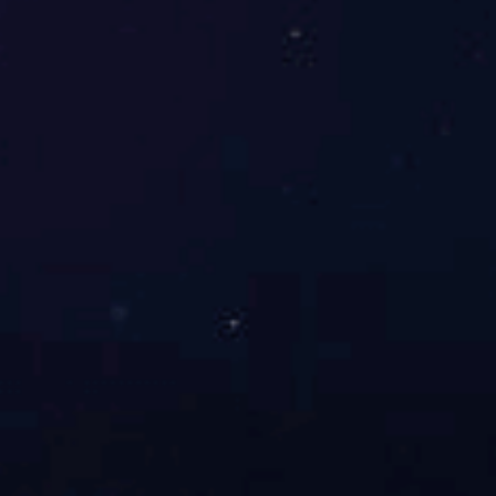
角马单排
角马双排
斑马冷藏车
骆驼单排 电动车
成功骆驼
电动单排 厢货车
购车指南
经销商查询
预约试驾
集团购车
亚新官方端网站登录入口_亚新(中国)
促销活动
服务承诺
视频专区