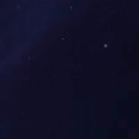
亚新官方端网站登录入口_亚新(中国)
成功星马单排栏板
25款斑马加长版单排
25款斑马单排
25款斑马双排
25款斑马加长版双排
25款斑马加长加宽型单排
25款斑马CNG单排
25款斑马单排厢货车
25款斑马仓栅
斑马 随车起重运输车