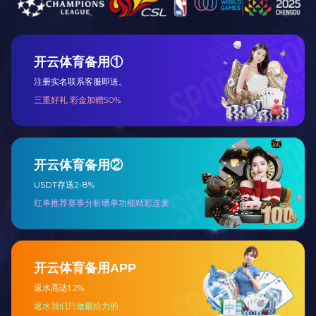
25款斑马双排 车型配置