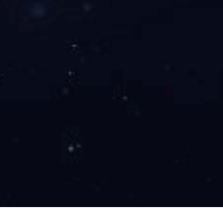
车展风采
经销商加盟
售后服务
申请加盟
维修技术信息公开
形象展示
服务网点查询
环保信息公开查询
亚新官方端网站登录入口_亚新(中国)
企业简介
人才招聘
联系我们
版权所有©亚新官方端网站登录入口_亚新(中国)
备案号：
晋ICP备13007979号-2
友情链接：
维修技术
华体会体育(中国)HTH·官方网站
|