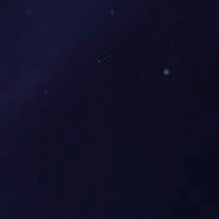
亚新官方端网站登录入口_亚新(中国)
成功星马单排栏板
25款斑马加长版单排
25款斑马单排
25款斑马双排
25款斑马加长版双排
25款斑马加长加宽型单排
25款斑马CNG单排
25款斑马单排厢货车
25款斑马仓栅
斑马 随车起重运输车