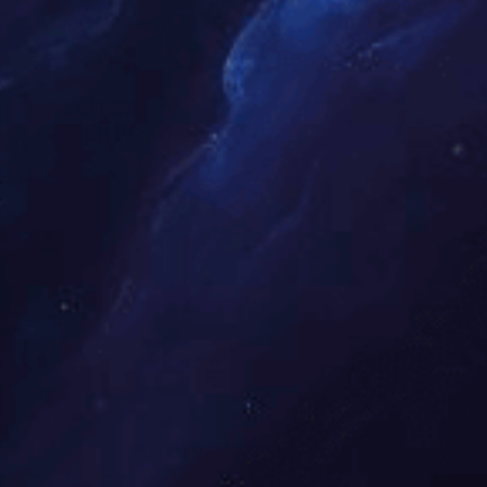
置，“/”——表示无此项配置；
录入口_亚新(中国)拥有更改参数和配置而不另行通知的权利。
骆驼单排 电动车 精彩图集