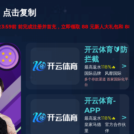
盟
售后服务
亚新官方端网站登
录入口_亚新(中国)