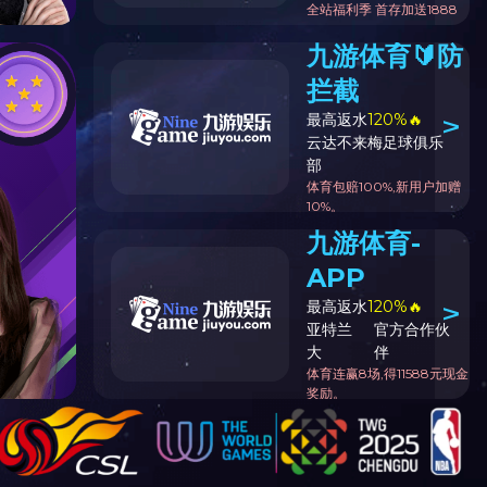
搜索
方端网站登录入口_亚新(中国)