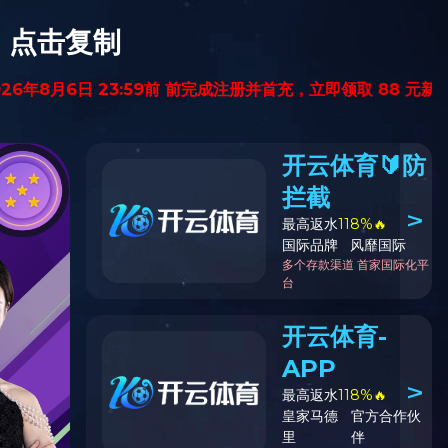
盟
售后服务
亚新官方端网站登
录入口_亚新(中国)