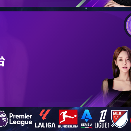
官方端网站登录入口_亚新(中国)
购车指南
亚新官
星马单排栏板
经销商查询
促销活动
款斑马加长版单排
预约试驾
服务承诺
款斑马单排
集团购车
视频专区
款斑马双排
车展风采
款斑马加长版双排
款斑马加长加宽型单排
斑马CNG单排